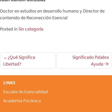
Doctor en estudios en desarrollo humano y Director de
contenido de Reconección Esencial
Posted in
Sin categoría
Navegación
¿Qué Significa
Significado Palabra
de
Libertad?
Ayuda
entradas
LINKS
Escuela de Esencialidad
Academia Psicánica